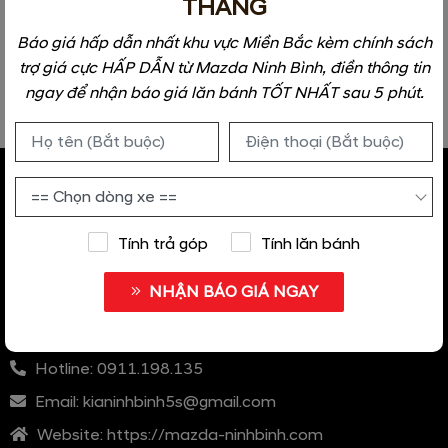
THÁNG
New Mazda 2 1.5 Sport
Premium (E5)
Báo giá hấp dẫn nhất khu vực Miền Bắc kèm chính sách
544,000,000 đ
trợ giá cực HẤP DẪN từ Mazda Ninh Bình, điền thông tin
Nhận khuyến mãi
ngay để nhận báo giá lăn bánh TỐT NHẤT sau 5 phút.
Tính trả góp
Tính lăn bánh
SHOWROOM MAZDA NINH BÌNH
NHẬN BÁO GIÁ NGAY
Showroom:
Số 63 Lê Đại Hành, Phường Thanh Bình,
TP. Ninh Bình
Hotline:
0911.198.135
Email:
kianinhbinh5s@gmail.com
Website:
https://mazda-ninhbinh.com