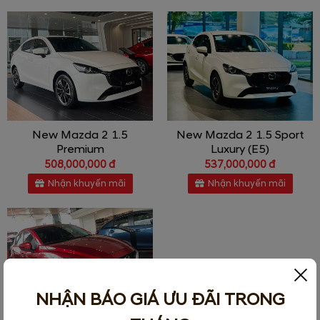
New Mazda 2 1.5
New Mazda 2 1.5 Sport
Premium
Luxury (E5)
508,000,000 đ
537,000,000 đ
Nhận khuyến mãi
Nhận khuyến mãi
NHẬN BÁO GIÁ ƯU ĐÃI TRONG